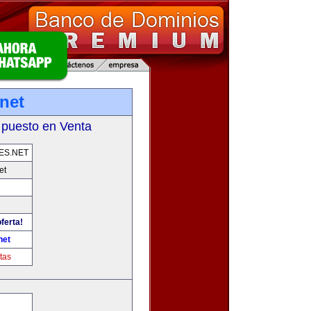
net
 puesto en Venta
ES.NET
et
ferta!
net
tas