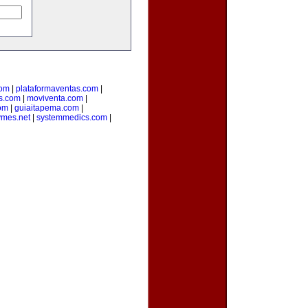
com
|
plataformaventas.com
|
s.com
|
moviventa.com
|
com
|
guiaitapema.com
|
ymes.net
|
systemmedics.com
|