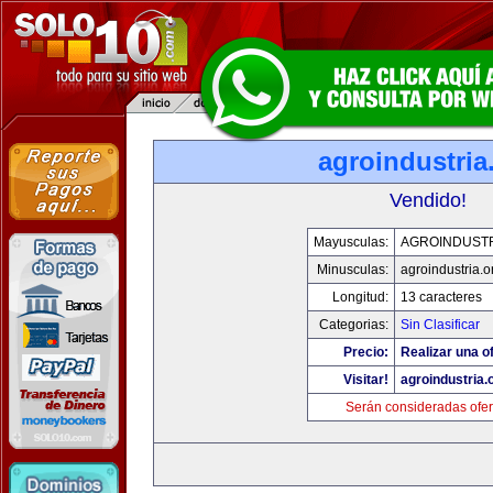
agroindustria
Vendido!
Mayusculas:
AGROINDUSTR
Minusculas:
agroindustria.o
Longitud:
13 caracteres
Categorias:
Sin Clasificar
Precio:
Realizar una of
Visitar!
agroindustria.
Serán consideradas ofer