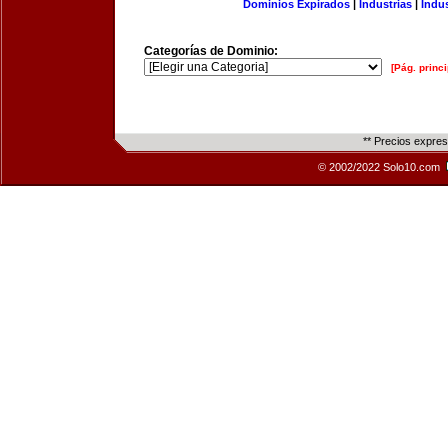
Dominios Expirados
|
Industrias
|
Indu
Categorías de Dominio:
[Pág. princi
** Precios expre
© 2002/2022 Solo10.com