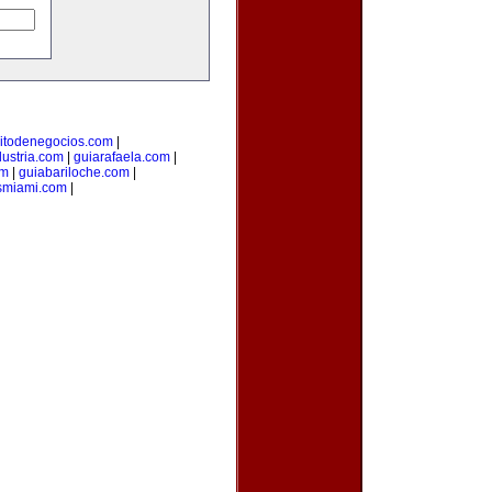
uitodenegocios.com
|
dustria.com
|
guiarafaela.com
|
om
|
guiabariloche.com
|
smiami.com
|