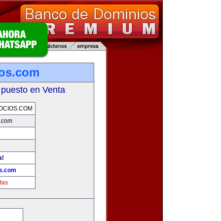
ios.com
 puesto en Venta
OCIOS.COM
s.com
a!
os.com
tas