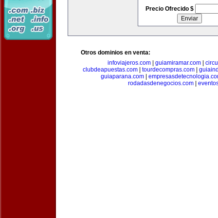
Precio Ofrecido $
Otros dominios en venta:
infoviajeros.com
|
guiamiramar.com
|
circ
clubdeapuestas.com
|
tourdecompras.com
|
guiain
guiaparana.com
|
empresasdetecnologia.c
rodadasdenegocios.com
|
evento