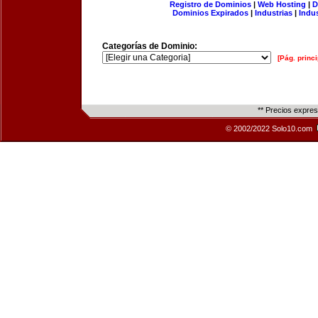
Registro de Dominios
|
Web Hosting
|
D
Dominios Expirados
|
Industrias
|
Indu
Categorías de Dominio:
[Pág. princi
** Precios expre
© 2002/2022 Solo10.com