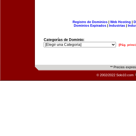
Registro de Dominios
|
Web Hosting
|
D
Dominios Expirados
|
Industrias
|
Indu
Categorías de Dominio:
[Pág. princi
** Precios expre
© 2002/2022 Solo10.com