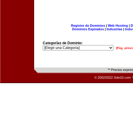
Registro de Dominios
|
Web Hosting
|
D
Dominios Expirados
|
Industrias
|
Indu
Categorías de Dominio:
[Pág. princi
** Precios expre
© 2002/2022 Solo10.com