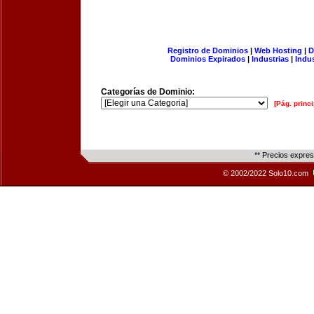
Registro de Dominios
|
Web Hosting
|
D
Dominios Expirados
|
Industrias
|
Indu
Categorías de Dominio:
[Pág. princi
** Precios expre
© 2002/2022 Solo10.com