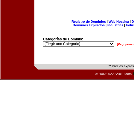
Registro de Dominios
|
Web Hosting
|
D
Dominios Expirados
|
Industrias
|
Indu
Categorías de Dominio:
[Pág. princi
** Precios expre
© 2002/2022 Solo10.com