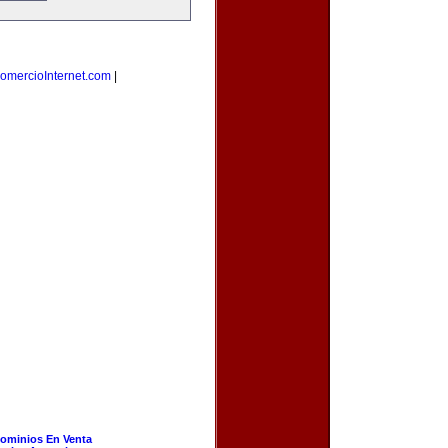
omercioInternet.com
|
ominios En Venta