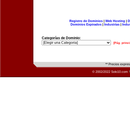
Registro de Dominios
|
Web Hosting
|
D
Dominios Expirados
|
Industrias
|
Indu
Categorías de Dominio:
[Pág. princi
** Precios expre
© 2002/2022 Solo10.com