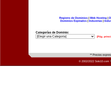
Registro de Dominios
|
Web Hosting
|
D
Dominios Expirados
|
Industrias
|
Indu
Categorías de Dominio:
[Pág. princi
** Precios expre
© 2002/2022 Solo10.com