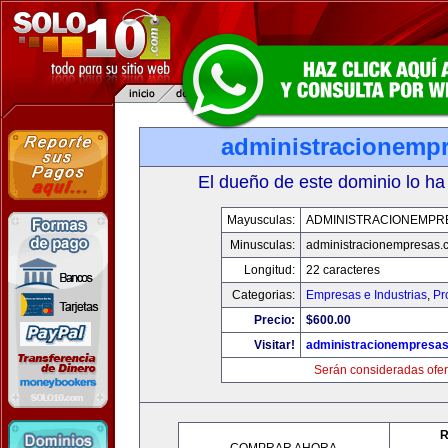
administracionemp
El dueño de este dominio lo ha
Mayusculas:
ADMINISTRACIONEMPR
Minusculas:
administracionempresas.
Longitud:
22 caracteres
Categorias:
Empresas e Industrias
,
Pr
Precio:
$600.00
Visitar!
administracionempresa
Serán consideradas ofer
R